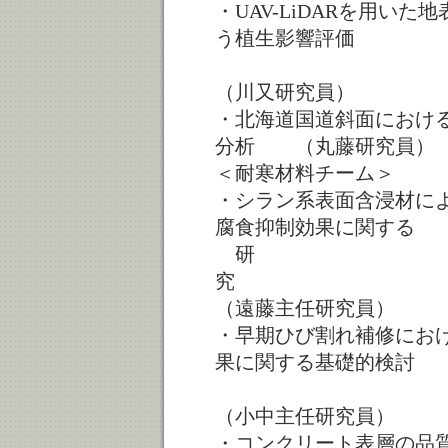
・UAV-LiDARを用い
う植生影響評価
（川又研究員）
・北海道国道斜面におけ
分析 （丸藤研究員）
＜耐寒材料チーム＞
・シラン系表面含浸材に
腐食抑制効果に関する
研
（遠藤主任研究員）
・早期ひび割れ補修にお
果に関する基礎的検討
（小中主任研究員）
・コンクリート表層の品