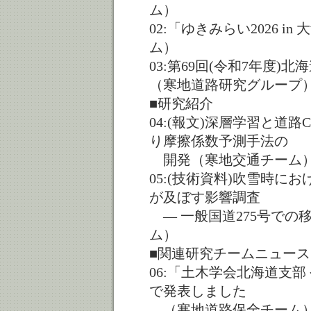
ム）
02:「ゆきみらい2026 
ム）
03:第69回(令和7年度
（寒地道路研究グループ
■研究紹介
04:(報文)深層学習と道
り摩擦係数予測手法の
開発（寒地交通チーム
05:(技術資料)吹雪時
が及ぼす影響調査
― 一般国道275号での
ム）
■関連研究チームニュース
06:「土木学会北海道支
で発表しました
（寒地道路保全チーム