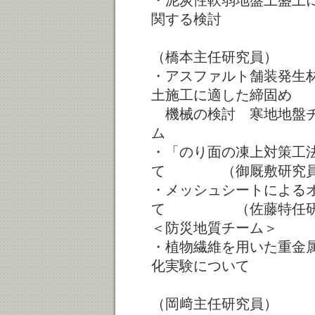
・泥炭性軟弱地盤上盛土
関する検討
（橋本主任研究員）
・アスファルト舗装発生
土施工に適した締固め
機械の検討 寒地地盤
ム （大
・「のり面の凍上対策工法
て （御厩敷研究
・メッシュシートによる
て （佐藤特任研
＜防災地質チーム＞
・植物繊維を用いた重金
化実験について
（岡﨑主任研究員）