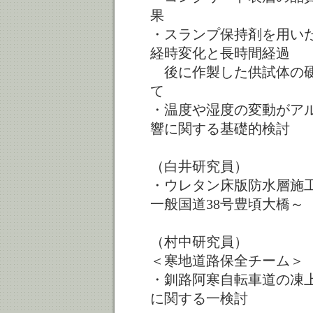
果 （長谷
・スランプ保持剤を用い
経時変化と長時間経過
後に作製した供試体の硬
て （山越
・温度や湿度の変動がア
響に関する基礎的検討
（白井研究員）
・ウレタン床版防水層施
一般国道38号豊頃大橋～
（村中研究員）
＜寒地道路保全チーム＞
・釧路阿寒自転車道の凍
に関する一検討