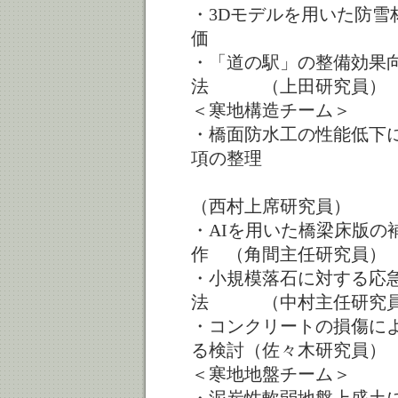
・3Dモデルを用いた防雪
価 （榎本
・「道の駅」の整備効果
法 （上田研究員）
＜寒地構造チーム＞
・橋面防水工の性能低下
項の整理
（西村上席研究員）
・AIを用いた橋梁床版の
作 （角間主任研究員）
・小規模落石に対する応
法 （中村主任研究
・コンクリートの損傷に
る検討（佐々木研究員）
＜寒地地盤チーム＞